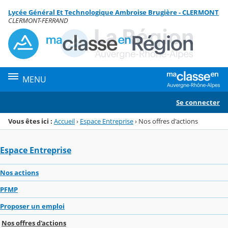
Panneau de gestion des cookies
Lycée Général Et Technologique Ambroise Brugière - CLERMONT
Menu de la rubrique
Contenu
CLERMONT-FERRAND
MENU
Se connecter
Vous êtes ici :
Accueil
›
Espace Entreprise
›
Nos offres d'actions
Espace Entreprise
Nos actions
PFMP
Proposer un emploi
Nos offres d'actions