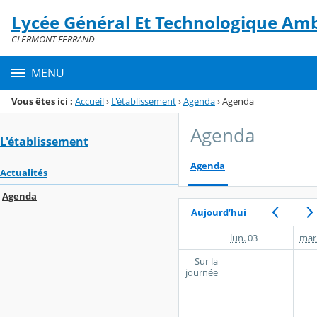
Panneau de gestion des cookies
Lycée Général Et Technologique Am
Menu de la rubrique
Contenu
CLERMONT-FERRAND
MENU
Vous êtes ici :
Accueil
›
L'établissement
›
Agenda
›
Agenda
Agenda
L'établissement
Agenda
Actualités
Agenda
Aujourd’hui
lun.
03
mar
Sur la
journée