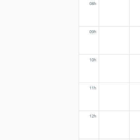
08h
09h
10h
11h
12h