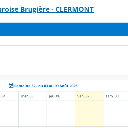
broise Brugière - CLERMONT
Semaine 32 - du 03 au 09 Août 2026
.
04
mer.
05
jeu.
06
ven.
07
sam.
08