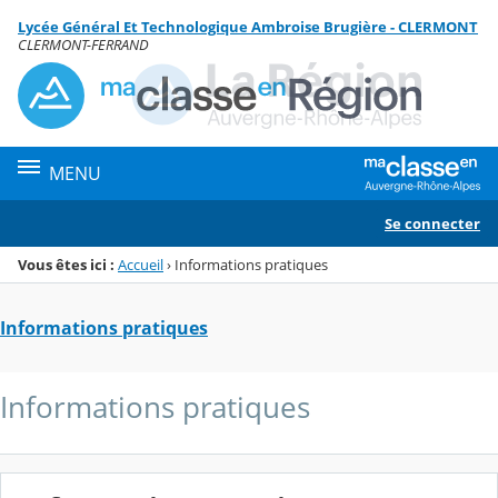
Panneau de gestion des cookies
Lycée Général Et Technologique Ambroise Brugière - CLERMONT
Menu de la rubrique
Contenu
CLERMONT-FERRAND
MENU
Se connecter
Vous êtes ici :
Accueil
›
Informations pratiques
Informations pratiques
Informations pratiques