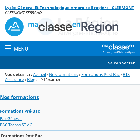
Panneau de gestion des cookies
Lycée Général Et Technologique Ambroise Brugière - CLERMONT
Menu de la rubrique
Contenu
CLERMONT-FERRAND
MENU
Se connecter
Vous êtes ici :
Accueil
›
Nos formations
›
Formations Post Bac
›
BTS
Assurance
›
Blog
›
--> L'examen
Nos formations
Formations Pré-Bac
Bac Général
BAC Techno STMG
Formations Post Bac