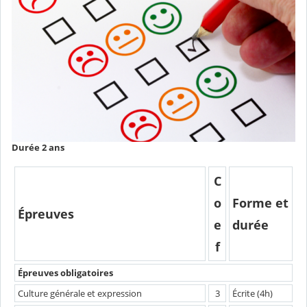
Durée 2 ans
C
o
Forme et
Épreuves
e
durée
f
Épreuves obligatoires
Culture générale et expression
3
Écrite (4h)