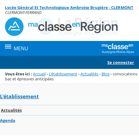
Panneau de gestion des cookies
Lycée Général Et Technologique Ambroise Brugière - CLERMONT
Menu de la rubrique
Contenu
CLERMONT-FERRAND
MENU
Se connecter
Vous êtes ici :
Accueil
›
L'établissement
›
Actualités
›
Blog
›
convocations
bac et épreuves anticipées
L'établissement
Actualités
Agenda