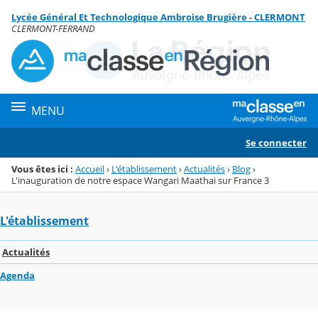
Panneau de gestion des cookies
Lycée Général Et Technologique Ambroise Brugière - CLERMONT
Menu de la rubrique
Contenu
CLERMONT-FERRAND
MENU
Se connecter
Vous êtes ici :
Accueil
›
L'établissement
›
Actualités
›
Blog
›
L'inauguration de notre espace Wangari Maathai sur France 3
L'établissement
Actualités
Agenda