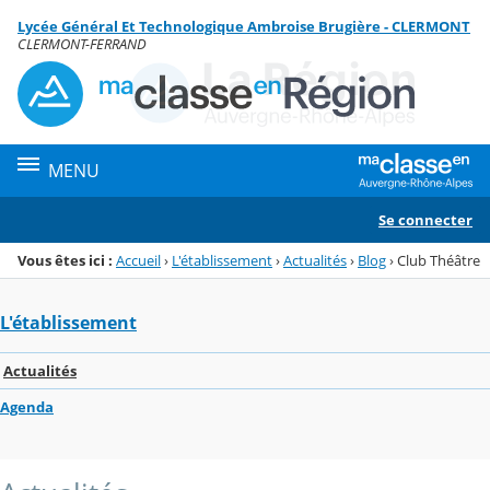
Panneau de gestion des cookies
Lycée Général Et Technologique Ambroise Brugière - CLERMONT
Menu de la rubrique
Contenu
CLERMONT-FERRAND
MENU
Se connecter
Vous êtes ici :
Accueil
›
L'établissement
›
Actualités
›
Blog
›
Club Théâtre
L'établissement
Actualités
Agenda