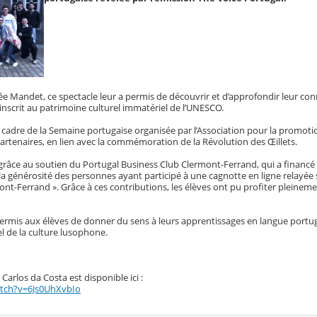
e Mandet, ce spectacle leur a permis de découvrir et d’approfondir leur con
nscrit au patrimoine culturel immatériel de l’UNESCO.
 le cadre de la Semaine portugaise organisée par l’Association pour la promot
 partenaires, en lien avec la commémoration de la Révolution des Œillets.
e grâce au soutien du Portugal Business Club Clermont-Ferrand, qui a financ
à la générosité des personnes ayant participé à une cagnotte en ligne relayée
nt-Ferrand ». Grâce à ces contributions, les élèves ont pu profiter pleineme
permis aux élèves de donner du sens à leurs apprentissages en langue portug
l de la culture lusophone.
Carlos da Costa est disponible ici :
tch?v=6Js0UhXvbIo