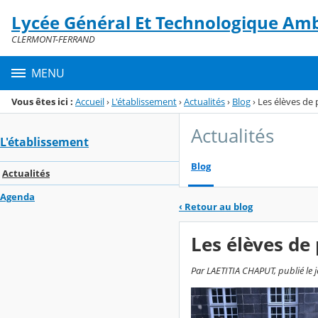
Panneau de gestion des cookies
Lycée Général Et Technologique Am
Menu de la rubrique
Contenu
CLERMONT-FERRAND
MENU
Vous êtes ici :
Accueil
›
L'établissement
›
Actualités
›
Blog
›
Les élèves de 
Actualités
L'établissement
Blog
Actualités
Agenda
‹
Retour au blog
Les élèves de
Par LAETITIA CHAPUT, publié le je